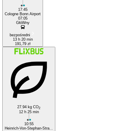
17:45
Cologne Bonn Airport
07:05
GłóWny
bezpośredni
13 h 20 min
191,79 zł
27.94 kg CO
2
12 h 25 min
10:55
Heinrich-Von-Stephan-Stra...