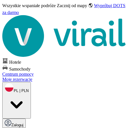
Wszystkie wspaniałe podróże
Zacznij od mapy 🌎
Wypróbuj DOTS
za darmo
Hotele
Samochody
Centrum pomocy
Moje rezerwacje
PL | PLN
Zaloguj