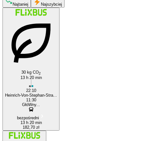
Najtaniej
Najszybciej
Poznan
Cologne
30 kg CO
2
13 h 20 min
22:10
Heinrich-Von-Stephan-Stra...
11:30
GłóWny...
bezpośredni
13 h 20 min
182,70 zł