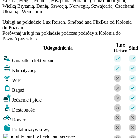
Austrią, Belgią, Francją, Hiszpanią, Holandią, Luksemburgiem,
Wielką Brytanią, Danią, Szwecją, Norwegią, Szwajcarią, Czechami,
Ukrainą i Włochami.
Usługi na pokładzie Lux Reisen, Sindbad and FlixBus od Kolonia
do Poznań
Porównaj usługi na pokładzie podczas podróży z Kolonia do
Poznań przez bus.
Lux
Udogodnienia
Sin
Reisen
Gniazdka elektryczne
Klimatyzacja
WiFi
Bagaż
Jedzenie i picie
Dostępność
Rower
Portal rozrywkowy