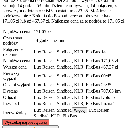
Podróż z Kolonia do Poznań przez autobus wynosi 707,63 km i
zajmuje 14 godz. i 53 min. Dziennie odbywa się 14 połączeń, z
pierwszym odlotem o 00:45, a ostatnim o 23:35. Możliwe jest
podróżowanie z Kolonia do Poznań przez autobus za jedyne
171,05 zł lub aż 467,37 zł. Najlepsza cena za tę podróż to 171,05 zł.
Najniższa cena
171,05 zł
Czas trwania
14 godz. i 53 min
podróży
Połączenie
Lux Reisen, Sindbad, KLR, FlixBus
14
dziennie
Najniższa cena
Lux Reisen, Sindbad, KLR, FlixBus
171,05 zł
Wyzsza cena
Lux Reisen, Sindbad, KLR, FlixBus
467,37 zł
Pierwszy
Lux Reisen, Sindbad, KLR, FlixBus
00:45
wyjazd
Ostatni wyjazd
Lux Reisen, Sindbad, KLR, FlixBus
23:35
Dystans
Lux Reisen, Sindbad, KLR, FlixBus
707,63 km
Odjazd
Lux Reisen, Sindbad, KLR, FlixBus
Kolonia
Przyjazd
Lux Reisen, Sindbad, KLR, FlixBus
Poznań
Lux Reisen, Sindbad
Lux Reisen,
Więcej
Przewoźnicy
Sindbad, KLR, FlixBus
©
CARTO
, ©
OpenStreetMap
contributors
Wyszukaj najlepszą cenę