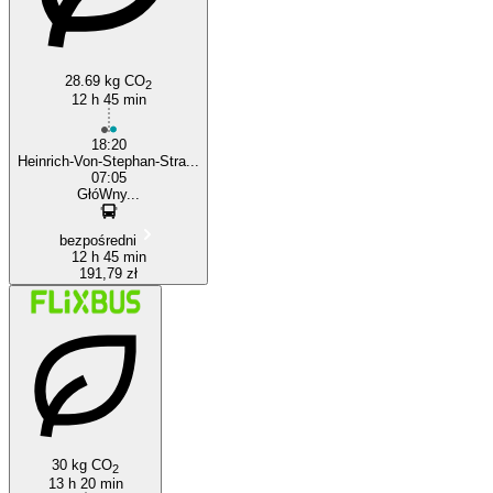
28.69 kg CO
2
12 h 45 min
18:20
Heinrich-Von-Stephan-Stra...
07:05
GłóWny...
bezpośredni
12 h 45 min
191,79 zł
30 kg CO
2
13 h 20 min