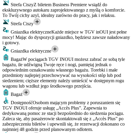
Strefa Ciszy
Z biletem Business Premiere wsiądź do
ekskluzywnego autokaru zaprojektowanego z myślą o komforcie.
To Twój cichy azyl, idealny zarówno do pracy, jak i relaksu.
Strefa Ciszy
Gniazdka elektryczne
Każde miejsce w TGV inOUI jest pełne
mocy! Mając do dyspozycji gniazdko, będziesz zawsze naładowany
i gotowy.
Gniazdka elektryczne
Bagaż
W pociągach TGV INOUI możesz zabrać ze sobą tyle
bagażu, ile udźwigną Twoje ręce i nogi, pamiętaj jednak o
odpowiednim oznakowaniu własnego bagażu. Torebki i małe
przedmioty najlepiej przechowywać na wysokości stóp lub pod
siedzeniem; cięższe elementy należy umieścić w dostępnym rogu
wagonu lub wzdłuż jego środkowego przejścia.
Bagaż
Dostępność
Osobom mającym problemy z poruszaniem się
TGV INOUI oferuje usługę „Accès Plus”. Zapewnia to
dedykowaną pomoc ze stacji bezpośrednio do siedzenia pociągu.
Zaleca się, aby pasażerowie skontaktowali się z „Accès Plus” po
zabezpieczeniu biletów i upewnili się, że rezerwacji dokonano co
najmniej 48 godzin przed planowanym odlotem.