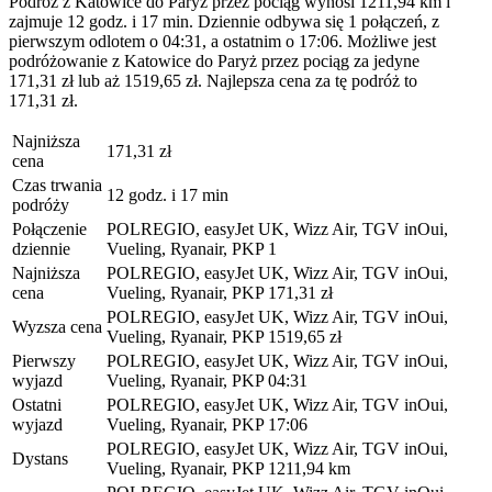
Podróż z Katowice do Paryż przez pociąg wynosi 1211,94 km i
zajmuje 12 godz. i 17 min. Dziennie odbywa się 1 połączeń, z
pierwszym odlotem o 04:31, a ostatnim o 17:06. Możliwe jest
podróżowanie z Katowice do Paryż przez pociąg za jedyne
171,31 zł lub aż 1519,65 zł. Najlepsza cena za tę podróż to
171,31 zł.
Najniższa
171,31 zł
cena
Czas trwania
12 godz. i 17 min
podróży
Połączenie
POLREGIO, easyJet UK, Wizz Air, TGV inOui,
dziennie
Vueling, Ryanair, PKP
1
Najniższa
POLREGIO, easyJet UK, Wizz Air, TGV inOui,
cena
Vueling, Ryanair, PKP
171,31 zł
POLREGIO, easyJet UK, Wizz Air, TGV inOui,
Wyzsza cena
Vueling, Ryanair, PKP
1519,65 zł
Pierwszy
POLREGIO, easyJet UK, Wizz Air, TGV inOui,
wyjazd
Vueling, Ryanair, PKP
04:31
Ostatni
POLREGIO, easyJet UK, Wizz Air, TGV inOui,
wyjazd
Vueling, Ryanair, PKP
17:06
POLREGIO, easyJet UK, Wizz Air, TGV inOui,
Dystans
Vueling, Ryanair, PKP
1211,94 km