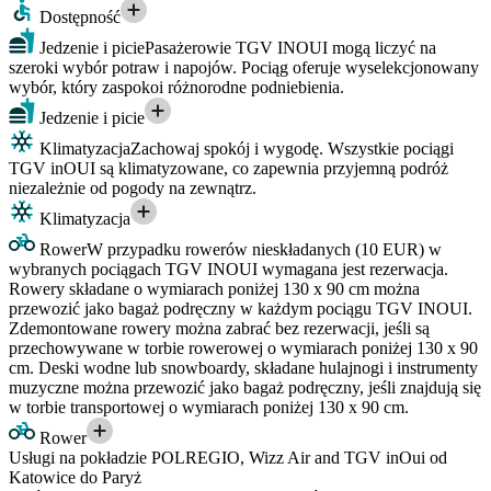
Dostępność
Jedzenie i picie
Pasażerowie TGV INOUI mogą liczyć na
szeroki wybór potraw i napojów. Pociąg oferuje wyselekcjonowany
wybór, który zaspokoi różnorodne podniebienia.
Jedzenie i picie
Klimatyzacja
Zachowaj spokój i wygodę. Wszystkie pociągi
TGV inOUI są klimatyzowane, co zapewnia przyjemną podróż
niezależnie od pogody na zewnątrz.
Klimatyzacja
Rower
W przypadku rowerów nieskładanych (10 EUR) w
wybranych pociągach TGV INOUI wymagana jest rezerwacja.
Rowery składane o wymiarach poniżej 130 x 90 cm można
przewozić jako bagaż podręczny w każdym pociągu TGV INOUI.
Zdemontowane rowery można zabrać bez rezerwacji, jeśli są
przechowywane w torbie rowerowej o wymiarach poniżej 130 x 90
cm. Deski wodne lub snowboardy, składane hulajnogi i instrumenty
muzyczne można przewozić jako bagaż podręczny, jeśli znajdują się
w torbie transportowej o wymiarach poniżej 130 x 90 cm.
Rower
Usługi na pokładzie POLREGIO, Wizz Air and TGV inOui od
Katowice do Paryż