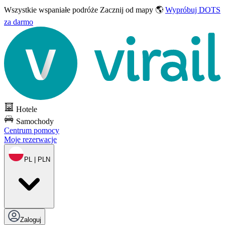
Wszystkie wspaniałe podróże
Zacznij od mapy 🌎
Wypróbuj DOTS
za darmo
Hotele
Samochody
Centrum pomocy
Moje rezerwacje
PL | PLN
Zaloguj