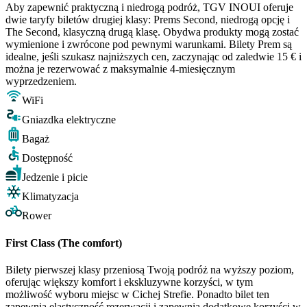
Aby zapewnić praktyczną i niedrogą podróż, TGV INOUI oferuje
dwie taryfy biletów drugiej klasy: Prems Second, niedrogą opcję i
The Second, klasyczną drugą klasę. Obydwa produkty mogą zostać
wymienione i zwrócone pod pewnymi warunkami. Bilety Prem są
idealne, jeśli szukasz najniższych cen, zaczynając od zaledwie 15 € i
można je rezerwować z maksymalnie 4-miesięcznym
wyprzedzeniem.
WiFi
Gniazdka elektryczne
Bagaż
Dostępność
Jedzenie i picie
Klimatyzacja
Rower
First Class (The comfort)
Bilety pierwszej klasy przeniosą Twoją podróż na wyższy poziom,
oferując większy komfort i ekskluzywne korzyści, w tym
możliwość wyboru miejsc w Cichej Strefie. Ponadto bilet ten
zapewnia elastyczność rezerwacji i zapewnia dodatkowe korzyści w