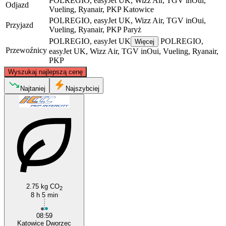
POLREGIO, easyJet UK, Wizz Air, TGV inOui,
Odjazd
Vueling, Ryanair, PKP
Katowice
POLREGIO, easyJet UK, Wizz Air, TGV inOui,
Przyjazd
Vueling, Ryanair, PKP
Paryż
POLREGIO, easyJet UK
POLREGIO,
Więcej
Przewoźnicy
easyJet UK, Wizz Air, TGV inOui, Vueling, Ryanair,
PKP
©
CARTO
, ©
OpenStreetMap
contributors
Wyszukaj najlepszą cenę
Najtaniej
Najszybciej
Katowice
Paris
2.75 kg CO
2
8 h 5 min
08:59
Katowice Dworzec