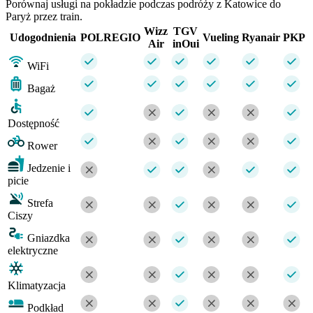
Porównaj usługi na pokładzie podczas podróży z Katowice do
Paryż przez train.
Wizz
TGV
Udogodnienia
POLREGIO
Vueling
Ryanair
PKP
Air
inOui
WiFi
Bagaż
Dostępność
Rower
Jedzenie i
picie
Strefa
Ciszy
Gniazdka
elektryczne
Klimatyzacja
Podkład