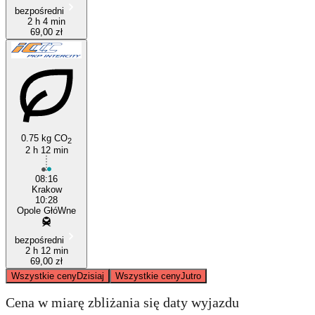
bezpośredni
2 h 4 min
69,00 zł
0.75 kg CO
2
2 h 12 min
08:16
Krakow
10:28
Opole GłóWne
bezpośredni
2 h 12 min
69,00 zł
Wszystkie ceny
Dzisiaj
Wszystkie ceny
Jutro
Cena w miarę zbliżania się daty wyjazdu