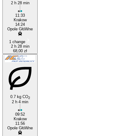
2 h 28 min
11:33
Krakow
14:24
Opole GłóWne
1 change
2 h 28 min
68,00 zł
0.7 kg CO
2
2 h 4 min
09:52
Krakow
11:56
Opole GłóWne