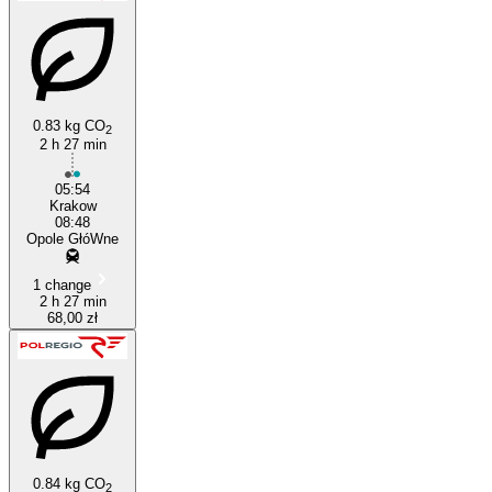
0.83 kg CO
2
2 h 27 min
05:54
Krakow
08:48
Opole GłóWne
1 change
2 h 27 min
68,00 zł
0.84 kg CO
2