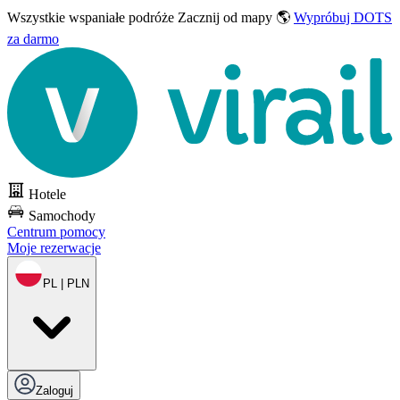
Wszystkie wspaniałe podróże
Zacznij od mapy 🌎
Wypróbuj DOTS
za darmo
Hotele
Samochody
Centrum pomocy
Moje rezerwacje
PL | PLN
Zaloguj