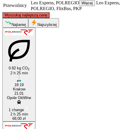
Leo Express, POLREGIO
Leo Express,
Więcej
Przewoźnicy
POLREGIO, FlixBus, PKP
©
CARTO
, ©
OpenStreetMap
contributors
Wyszukaj najlepszą cenę
Najtaniej
Najszybciej
Opole
0.82 kg CO
2
2 h 25 min
Kraków
18:19
Krakow
21:01
Opole GłóWne
1 change
2 h 25 min
68,00 zł