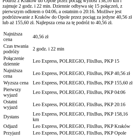
Podróż z Kraków do Opole przez pociąg wynosi 158,16 km i
zajmuje 2 godz. i 22 min. Dziennie odbywa się 15 połączeń, z
pierwszym odlotem o 04:06, a ostatnim o 20:16. Możliwe jest
podróżowanie z Kraków do Opole przez pociąg za jedyne 40,56 zł
lub aż 155,60 zł. Najlepsza cena za tę podróż to 40,56 zł.
Najniższa
40,56 zł
cena
Czas trwania
2 godz. i 22 min
podróży
Połączenie
Leo Express, POLREGIO, FlixBus, PKP
15
dziennie
Najniższa
Leo Express, POLREGIO, FlixBus, PKP
40,56 zł
cena
Wyzsza cena
Leo Express, POLREGIO, FlixBus, PKP
155,60 zł
Pierwszy
Leo Express, POLREGIO, FlixBus, PKP
04:06
wyjazd
Ostatni
Leo Express, POLREGIO, FlixBus, PKP
20:16
wyjazd
Leo Express, POLREGIO, FlixBus, PKP
158,16
Dystans
km
Odjazd
Leo Express, POLREGIO, FlixBus, PKP
Kraków
Przyjazd
Leo Express, POLREGIO, FlixBus, PKP
Opole