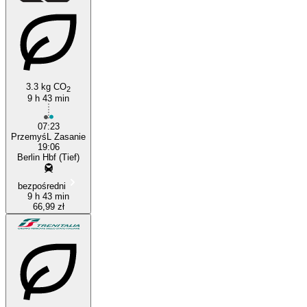
3.3 kg CO
2
9 h 43 min
07:23
PrzemyśL Zasanie
19:06
Berlin Hbf (Tief)
bezpośredni
9 h 43 min
66,99 zł