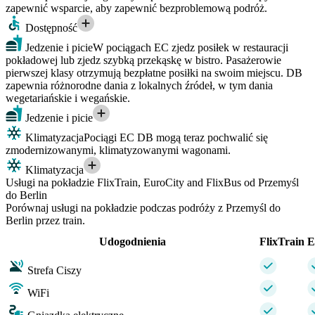
zapewnić wsparcie, aby zapewnić bezproblemową podróż.
Dostępność
Jedzenie i picie
W pociągach EC zjedz posiłek w restauracji
pokładowej lub zjedz szybką przekąskę w bistro. Pasażerowie
pierwszej klasy otrzymują bezpłatne posiłki na swoim miejscu. DB
zapewnia różnorodne dania z lokalnych źródeł, w tym dania
wegetariańskie i wegańskie.
Jedzenie i picie
Klimatyzacja
Pociągi EC DB mogą teraz pochwalić się
zmodernizowanymi, klimatyzowanymi wagonami.
Klimatyzacja
Usługi na pokładzie FlixTrain, EuroCity and FlixBus od Przemyśl
do Berlin
Porównaj usługi na pokładzie podczas podróży z Przemyśl do
Berlin przez train.
Udogodnienia
FlixTrain
E
Strefa Ciszy
WiFi