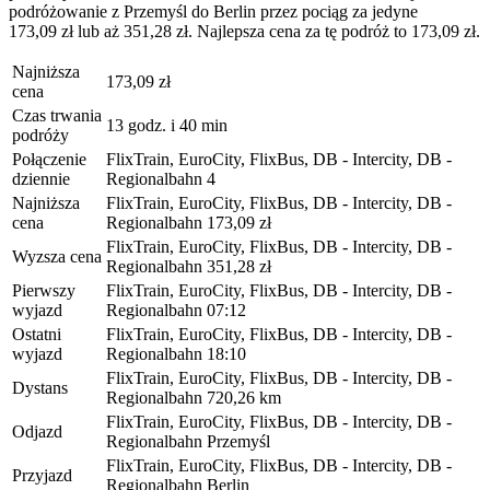
podróżowanie z Przemyśl do Berlin przez pociąg za jedyne
173,09 zł lub aż 351,28 zł. Najlepsza cena za tę podróż to 173,09 zł.
Najniższa
173,09 zł
cena
Czas trwania
13 godz. i 40 min
podróży
Połączenie
FlixTrain, EuroCity, FlixBus, DB - Intercity, DB -
dziennie
Regionalbahn
4
Najniższa
FlixTrain, EuroCity, FlixBus, DB - Intercity, DB -
cena
Regionalbahn
173,09 zł
FlixTrain, EuroCity, FlixBus, DB - Intercity, DB -
Wyzsza cena
Regionalbahn
351,28 zł
Pierwszy
FlixTrain, EuroCity, FlixBus, DB - Intercity, DB -
wyjazd
Regionalbahn
07:12
Ostatni
FlixTrain, EuroCity, FlixBus, DB - Intercity, DB -
wyjazd
Regionalbahn
18:10
FlixTrain, EuroCity, FlixBus, DB - Intercity, DB -
Dystans
Regionalbahn
720,26 km
FlixTrain, EuroCity, FlixBus, DB - Intercity, DB -
Odjazd
Regionalbahn
Przemyśl
FlixTrain, EuroCity, FlixBus, DB - Intercity, DB -
Przyjazd
Regionalbahn
Berlin