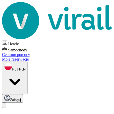
Hotele
Samochody
Centrum pomocy
Moje rezerwacje
PL | PLN
Zaloguj