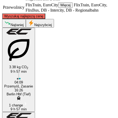
FlixTrain, EuroCity
FlixTrain, EuroCity,
Więcej
Przewoźnicy
FlixBus, DB - Intercity, DB - Regionalbahn
©
CARTO
, ©
OpenStreetMap
contributors
Wyszukaj najlepszą cenę
Najtaniej
Najszybciej
Berlin
3.38 kg CO
2
Przemysl
9 h 57 min
04:09
PrzemyśL Zasanie
16:26
Berlin Hbf (Tief)
1 change
9 h 57 min