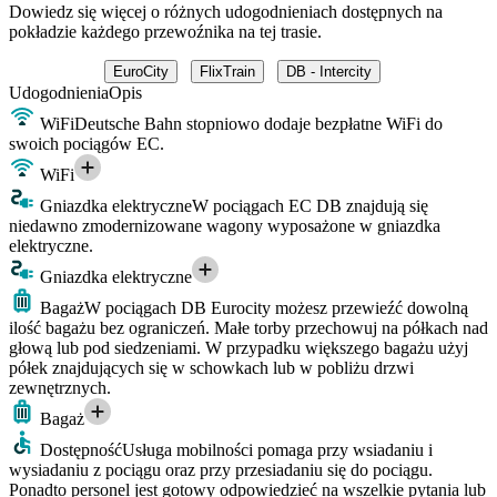
Dowiedz się więcej o różnych udogodnieniach dostępnych na
pokładzie każdego przewoźnika na tej trasie.
EuroCity
FlixTrain
DB - Intercity
Udogodnienia
Opis
WiFi
Deutsche Bahn stopniowo dodaje bezpłatne WiFi do
swoich pociągów EC.
WiFi
Gniazdka elektryczne
W pociągach EC DB znajdują się
niedawno zmodernizowane wagony wyposażone w gniazdka
elektryczne.
Gniazdka elektryczne
Bagaż
W pociągach DB Eurocity możesz przewieźć dowolną
ilość bagażu bez ograniczeń. Małe torby przechowuj na półkach nad
głową lub pod siedzeniami. W przypadku większego bagażu użyj
półek znajdujących się w schowkach lub w pobliżu drzwi
zewnętrznych.
Bagaż
Dostępność
Usługa mobilności pomaga przy wsiadaniu i
wysiadaniu z pociągu oraz przy przesiadaniu się do pociągu.
Ponadto personel jest gotowy odpowiedzieć na wszelkie pytania lub