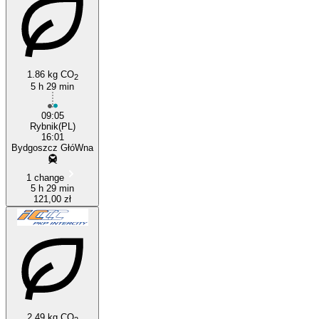
1.86 kg CO
2
5 h 29 min
Rybnik
09:05
Rybnik(PL)
16:01
Bydgoszcz GłóWna
1 change
5 h 29 min
121,00 zł
2.49 kg CO