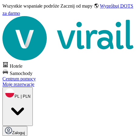
Wszystkie wspaniałe podróże
Zacznij od mapy 🌎
Wypróbuj DOTS
za darmo
Hotele
Samochody
Centrum pomocy
Moje rezerwacje
PL | PLN
Zaloguj