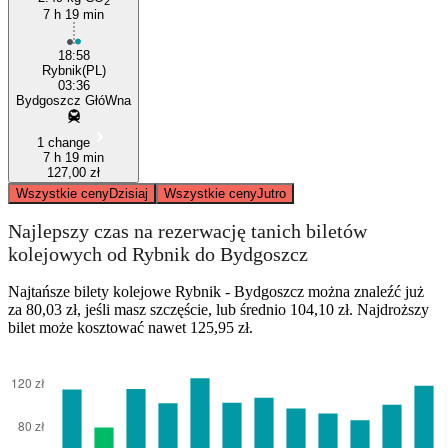
2
7 h 19 min
18:58
Rybnik(PL)
03:36
Bydgoszcz GłóWna
1 change
7 h 19 min
127,00 zł
Wszystkie ceny
Dzisiaj
Wszystkie ceny
Jutro
Najlepszy czas na rezerwację tanich biletów
kolejowych od Rybnik do Bydgoszcz
Najtańsze bilety kolejowe Rybnik - Bydgoszcz można znaleźć już
za 80,03 zł, jeśli masz szczęście, lub średnio 104,10 zł. Najdroższy
bilet może kosztować nawet 125,95 zł.