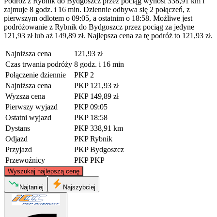
Podróż z Rybnik do Bydgoszcz przez pociąg wynosi 338,91 km i
zajmuje 8 godz. i 16 min. Dziennie odbywa się 2 połączeń, z
pierwszym odlotem o 09:05, a ostatnim o 18:58. Możliwe jest
podróżowanie z Rybnik do Bydgoszcz przez pociąg za jedyne
121,93 zł lub aż 149,89 zł. Najlepsza cena za tę podróż to 121,93 zł.
Najniższa cena
121,93 zł
Czas trwania podróży
8 godz. i 16 min
Połączenie dziennie
PKP
2
Najniższa cena
PKP
121,93 zł
Wyzsza cena
PKP
149,89 zł
Pierwszy wyjazd
PKP
09:05
Ostatni wyjazd
PKP
18:58
Dystans
PKP
338,91 km
Odjazd
PKP
Rybnik
Przyjazd
PKP
Bydgoszcz
Przewoźnicy
PKP
PKP
©
CARTO
, ©
OpenStreetMap
contributors
Wyszukaj najlepszą cenę
Bydgoszcz
Najtaniej
Najszybciej