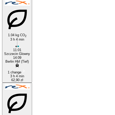
1.04 kg CO
2
3 h 4 min
11:01
Szczecin Glowny
14:09
Berlin Hbf (Tief)
1 change
3 h 4 min
62,90 zł