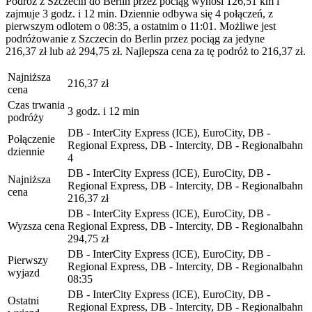
Podróż z Szczecin do Berlin przez pociąg wynosi 126,51 km i
zajmuje 3 godz. i 12 min. Dziennie odbywa się 4 połączeń, z
pierwszym odlotem o 08:35, a ostatnim o 11:01. Możliwe jest
podróżowanie z Szczecin do Berlin przez pociąg za jedyne
216,37 zł lub aż 294,75 zł. Najlepsza cena za tę podróż to 216,37 zł.
Najniższa
216,37 zł
cena
Czas trwania
3 godz. i 12 min
podróży
DB - InterCity Express (ICE), EuroCity, DB -
Połączenie
Regional Express, DB - Intercity, DB - Regionalbahn
dziennie
4
DB - InterCity Express (ICE), EuroCity, DB -
Najniższa
Regional Express, DB - Intercity, DB - Regionalbahn
cena
216,37 zł
DB - InterCity Express (ICE), EuroCity, DB -
Wyzsza cena
Regional Express, DB - Intercity, DB - Regionalbahn
294,75 zł
DB - InterCity Express (ICE), EuroCity, DB -
Pierwszy
Regional Express, DB - Intercity, DB - Regionalbahn
wyjazd
08:35
DB - InterCity Express (ICE), EuroCity, DB -
Ostatni
Regional Express, DB - Intercity, DB - Regionalbahn