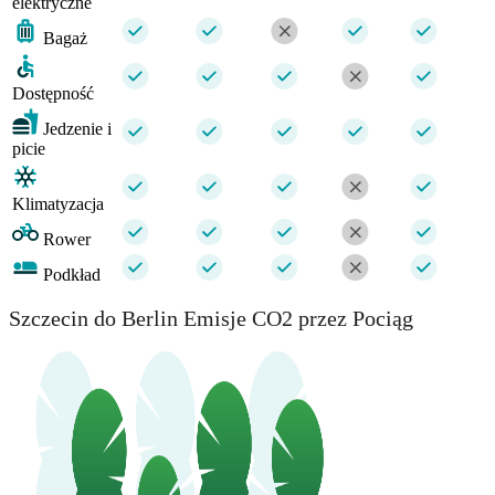
elektryczne
Bagaż
Dostępność
Jedzenie i
picie
Klimatyzacja
Rower
Podkład
Szczecin do Berlin Emisje CO2 przez Pociąg