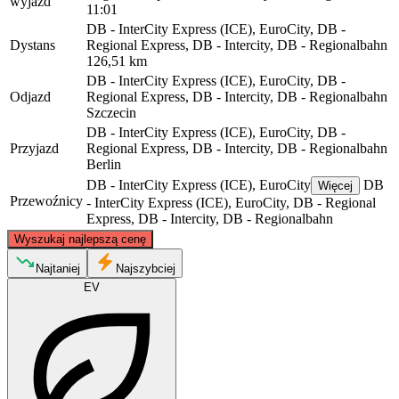
wyjazd
11:01
DB - InterCity Express (ICE), EuroCity, DB -
Dystans
Regional Express, DB - Intercity, DB - Regionalbahn
126,51 km
DB - InterCity Express (ICE), EuroCity, DB -
Odjazd
Regional Express, DB - Intercity, DB - Regionalbahn
Szczecin
DB - InterCity Express (ICE), EuroCity, DB -
Przyjazd
Regional Express, DB - Intercity, DB - Regionalbahn
Berlin
DB - InterCity Express (ICE), EuroCity
DB
Więcej
Przewoźnicy
- InterCity Express (ICE), EuroCity, DB - Regional
Express, DB - Intercity, DB - Regionalbahn
©
CARTO
, ©
OpenStreetMap
contributors
Wyszukaj najlepszą cenę
Szczecin
Najtaniej
Najszybciej
EV