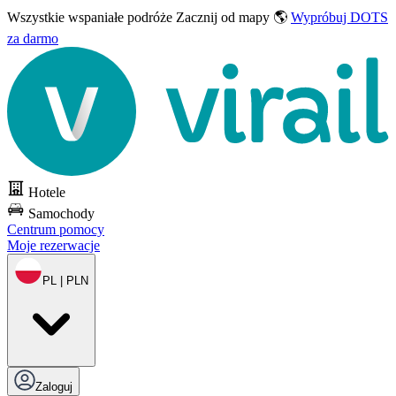
Wszystkie wspaniałe podróże
Zacznij od mapy 🌎
Wypróbuj DOTS
za darmo
Hotele
Samochody
Centrum pomocy
Moje rezerwacje
PL | PLN
Zaloguj