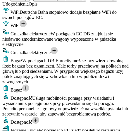
Udogodnienia
Opis
WiFi
Deutsche Bahn stopniowo dodaje bezpłatne WiFi do
swoich pociągów EC.
WiFi
Gniazdka elektryczne
W pociągach EC DB znajdują się
niedawno zmodernizowane wagony wyposażone w gniazdka
elektryczne.
Gniazdka elektryczne
Bagaż
W pociągach DB Eurocity możesz przewieźć dowolną
ilość bagażu bez ograniczeń. Małe torby przechowuj na półkach nad
głową lub pod siedzeniami. W przypadku większego bagażu użyj
półek znajdujących się w schowkach lub w pobliżu drzwi
zewnętrznych.
Bagaż
Dostępność
Usługa mobilności pomaga przy wsiadaniu i
wysiadaniu z pociągu oraz przy przesiadaniu się do pociągu.
Ponadto personel jest gotowy odpowiedzieć na wszelkie pytania lub
zapewnić wsparcie, aby zapewnić bezproblemową podróż.
Dostępność
Jedzenie i picie
W pociągach EC zjedz posiłek w restauracji