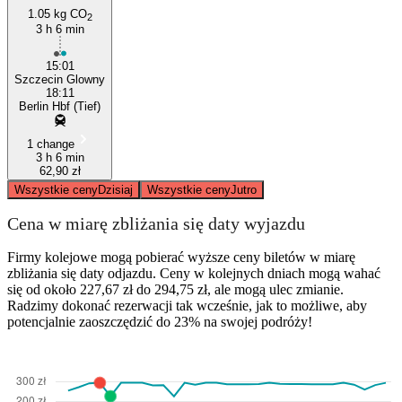
1.05 kg CO
2
3 h 6 min
15:01
Szczecin Glowny
18:11
Berlin Hbf (Tief)
1 change
3 h 6 min
62,90 zł
Wszystkie ceny
Dzisiaj
Wszystkie ceny
Jutro
Cena w miarę zbliżania się daty wyjazdu
Firmy kolejowe mogą pobierać wyższe ceny biletów w miarę
zbliżania się daty odjazdu. Ceny w kolejnych dniach mogą wahać
się od około 227,67 zł do 294,75 zł, ale mogą ulec zmianie.
Radzimy dokonać rezerwacji tak wcześnie, jak to możliwe, aby
potencjalnie zaoszczędzić do 23% na swojej podróży!