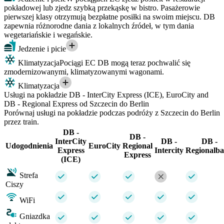
pokładowej lub zjedz szybką przekąskę w bistro. Pasażerowie
pierwszej klasy otrzymują bezpłatne posiłki na swoim miejscu. DB
zapewnia różnorodne dania z lokalnych źródeł, w tym dania
wegetariańskie i wegańskie.
Jedzenie i picie
Klimatyzacja
Pociągi EC DB mogą teraz pochwalić się
zmodernizowanymi, klimatyzowanymi wagonami.
Klimatyzacja
Usługi na pokładzie DB - InterCity Express (ICE), EuroCity and
DB - Regional Express od Szczecin do Berlin
Porównaj usługi na pokładzie podczas podróży z Szczecin do Berlin
przez train.
DB -
DB -
InterCity
DB -
DB -
Udogodnienia
EuroCity
Regional
Express
Intercity
Regionalb
Express
(ICE)
Strefa
Ciszy
WiFi
Gniazdka