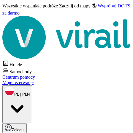
Wszystkie wspaniałe podróże
Zacznij od mapy 🌎
Wypróbuj DOTS
za darmo
Hotele
Samochody
Centrum pomocy
Moje rezerwacje
PL | PLN
Zaloguj