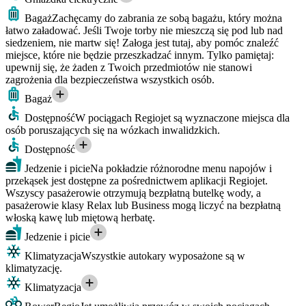
Bagaż
Zachęcamy do zabrania ze sobą bagażu, który można
łatwo załadować. Jeśli Twoje torby nie mieszczą się pod lub nad
siedzeniem, nie martw się! Załoga jest tutaj, aby pomóc znaleźć
miejsce, które nie będzie przeszkadzać innym. Tylko pamiętaj:
upewnij się, że żaden z Twoich przedmiotów nie stanowi
zagrożenia dla bezpieczeństwa wszystkich osób.
Bagaż
Dostępność
W pociągach Regiojet są wyznaczone miejsca dla
osób poruszających się na wózkach inwalidzkich.
Dostępność
Jedzenie i picie
Na pokładzie różnorodne menu napojów i
przekąsek jest dostępne za pośrednictwem aplikacji Regiojet.
Wszyscy pasażerowie otrzymują bezpłatną butelkę wody, a
pasażerowie klasy Relax lub Business mogą liczyć na bezpłatną
włoską kawę lub miętową herbatę.
Jedzenie i picie
Klimatyzacja
Wszystkie autokary wyposażone są w
klimatyzację.
Klimatyzacja