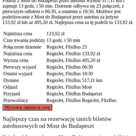
Podróż z Most do Budapeszt przez autobus wynosi 517,11 km i
zajmuje 13 godz. i 50 min. Dziennie odbywa się 23 połączeń, z
pierwszym odlotem o 06:30, a ostatnim o 18:30. Możliwe jest
podróżowanie z Most do Budapeszt przez autobus za jedyne
133,92 zł lub aż 495,20 zł. Najlepsza cena za tę podróż to 133,92 zł.
Najniższa cena
133,92 zł
Czas trwania podróży
13 godz. i 50 min
Połączenie dziennie
RegioJet, FlixBus
23
Najniższa cena
RegioJet, FlixBus
133,92 zł
Wyzsza cena
RegioJet, FlixBus
495,20 zł
Pierwszy wyjazd
RegioJet, FlixBus
06:30
Ostatni wyjazd
RegioJet, FlixBus
18:30
Dystans
RegioJet, FlixBus
517,11 km
Odjazd
RegioJet, FlixBus
Most
Przyjazd
RegioJet, FlixBus
Budapeszt
Przewoźnicy
RegioJet, FlixBus
RegioJet, FlixBus
©
CARTO
, ©
OpenStreetMap
contributors
Wyszukaj najlepszą cenę
Most, Ústecký kraj
Najlepszy czas na rezerwację tanich biletów
autobusowych od Most do Budapeszt