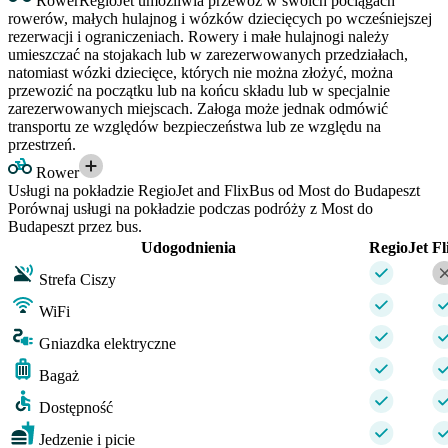
Rower
RegioJet umożliwia przewóz w swoich pociągach
rowerów, małych hulajnog i wózków dziecięcych po wcześniejszej
rezerwacji i ograniczeniach. Rowery i małe hulajnogi należy
umieszczać na stojakach lub w zarezerwowanych przedziałach,
natomiast wózki dziecięce, których nie można złożyć, można
przewozić na początku lub na końcu składu lub w specjalnie
zarezerwowanych miejscach. Załoga może jednak odmówić
transportu ze względów bezpieczeństwa lub ze względu na
przestrzeń.
Rower
Usługi na pokładzie RegioJet and FlixBus od Most do Budapeszt
Porównaj usługi na pokładzie podczas podróży z Most do
Budapeszt przez bus.
Udogodnienia
RegioJet
Fl
Strefa Ciszy
WiFi
Gniazdka elektryczne
Bagaż
Dostępność
Jedzenie i picie