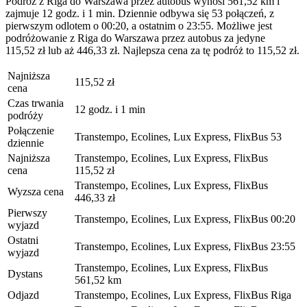
Podróż z Riga do Warszawa przez autobus wynosi 561,52 km i
zajmuje 12 godz. i 1 min. Dziennie odbywa się 53 połączeń, z
pierwszym odlotem o 00:20, a ostatnim o 23:55. Możliwe jest
podróżowanie z Riga do Warszawa przez autobus za jedyne
115,52 zł lub aż 446,33 zł. Najlepsza cena za tę podróż to 115,52 zł.
Najniższa
115,52 zł
cena
Czas trwania
12 godz. i 1 min
podróży
Połączenie
Transtempo, Ecolines, Lux Express, FlixBus
53
dziennie
Najniższa
Transtempo, Ecolines, Lux Express, FlixBus
cena
115,52 zł
Transtempo, Ecolines, Lux Express, FlixBus
Wyzsza cena
446,33 zł
Pierwszy
Transtempo, Ecolines, Lux Express, FlixBus
00:20
wyjazd
Ostatni
Transtempo, Ecolines, Lux Express, FlixBus
23:55
wyjazd
Transtempo, Ecolines, Lux Express, FlixBus
Dystans
561,52 km
Odjazd
Transtempo, Ecolines, Lux Express, FlixBus
Riga