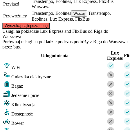
Transtempo, Ecolines, Lux Express, FlixBus
Przyjazd
Warszawa
Transtempo, Ecolines
Transtempo,
Więcej
Przewoźnicy
Ecolines, Lux Express, FlixBus
©
CARTO
, ©
OpenStreetMap
contributors
Wyszukaj najlepszą cenę
Usługi na pokładzie Lux Express and FlixBus od Riga do
Riga
Warszawa
Porównaj usługi na pokładzie podczas podróży z Riga do Warszawa
przez bus.
Lux
Udogodnienia
Fl
Express
WiFi
Gniazdka elektryczne
Bagaż
Warsaw
Jedzenie i picie
Klimatyzacja
Dostępność
Rower