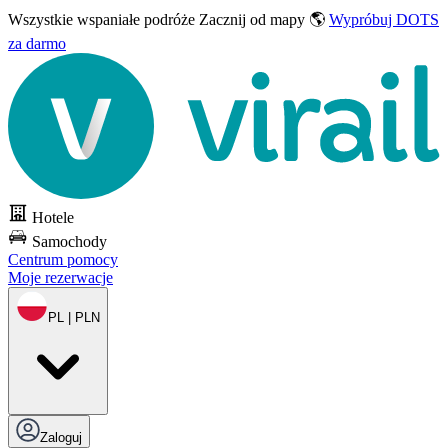
Wszystkie wspaniałe podróże
Zacznij od mapy 🌎
Wypróbuj DOTS
za darmo
Hotele
Samochody
Centrum pomocy
Moje rezerwacje
PL | PLN
Zaloguj