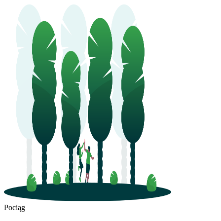
Hangzhou
Chongqing
Pociąg