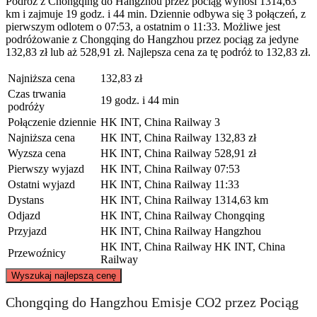
Podróż z Chongqing do Hangzhou przez pociąg wynosi 1314,63
km i zajmuje 19 godz. i 44 min. Dziennie odbywa się 3 połączeń, z
pierwszym odlotem o 07:53, a ostatnim o 11:33. Możliwe jest
podróżowanie z Chongqing do Hangzhou przez pociąg za jedyne
132,83 zł lub aż 528,91 zł. Najlepsza cena za tę podróż to 132,83 zł.
Najniższa cena
132,83 zł
Czas trwania
19 godz. i 44 min
podróży
Połączenie dziennie
HK INT, China Railway
3
Najniższa cena
HK INT, China Railway
132,83 zł
Wyzsza cena
HK INT, China Railway
528,91 zł
Pierwszy wyjazd
HK INT, China Railway
07:53
Ostatni wyjazd
HK INT, China Railway
11:33
Dystans
HK INT, China Railway
1314,63 km
Odjazd
HK INT, China Railway
Chongqing
Przyjazd
HK INT, China Railway
Hangzhou
HK INT, China Railway
HK INT, China
Przewoźnicy
Railway
©
CARTO
, ©
OpenStreetMap
contributors
Wyszukaj najlepszą cenę
Chongqing do Hangzhou Emisje CO2 przez Pociąg