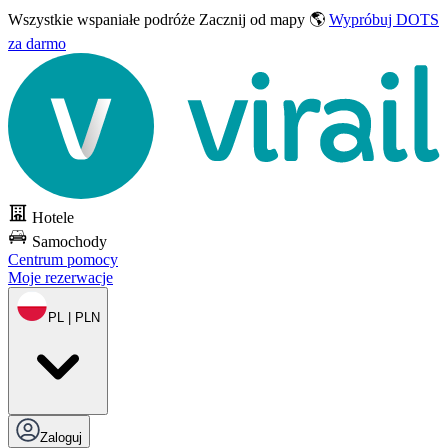
Wszystkie wspaniałe podróże
Zacznij od mapy 🌎
Wypróbuj DOTS
za darmo
Hotele
Samochody
Centrum pomocy
Moje rezerwacje
PL | PLN
Zaloguj