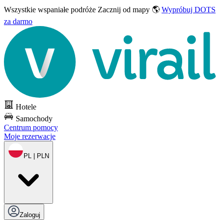
Wszystkie wspaniałe podróże
Zacznij od mapy 🌎
Wypróbuj DOTS
za darmo
Hotele
Samochody
Centrum pomocy
Moje rezerwacje
PL | PLN
Zaloguj