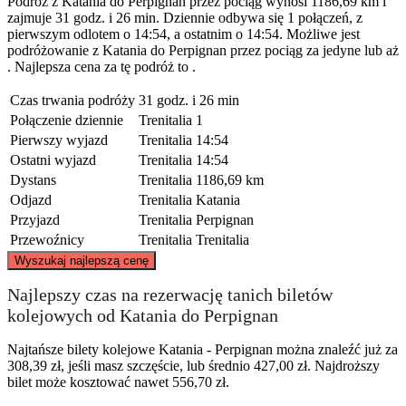
Podróż z Katania do Perpignan przez pociąg wynosi 1186,69 km i
zajmuje 31 godz. i 26 min. Dziennie odbywa się 1 połączeń, z
pierwszym odlotem o 14:54, a ostatnim o 14:54. Możliwe jest
podróżowanie z Katania do Perpignan przez pociąg za jedyne lub aż
. Najlepsza cena za tę podróż to .
Czas trwania podróży
31 godz. i 26 min
Połączenie dziennie
Trenitalia
1
Pierwszy wyjazd
Trenitalia
14:54
Ostatni wyjazd
Trenitalia
14:54
Dystans
Trenitalia
1186,69 km
Odjazd
Trenitalia
Katania
Przyjazd
Trenitalia
Perpignan
Przewoźnicy
Trenitalia
Trenitalia
©
CARTO
, ©
OpenStreetMap
contributors
Wyszukaj najlepszą cenę
Najlepszy czas na rezerwację tanich biletów
Perpignan
kolejowych od Katania do Perpignan
Najtańsze bilety kolejowe Katania - Perpignan można znaleźć już za
308,39 zł, jeśli masz szczęście, lub średnio 427,00 zł. Najdroższy
bilet może kosztować nawet 556,70 zł.