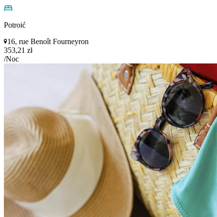
Potroić
16, rue Benoît Fourneyron
353,21 zł
/Noc