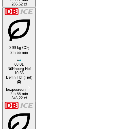
285,62 zł
0.99 kg CO
2
2 h 55 min
08:01
NüRnberg Hbf
10:56
Berlin Hbf (Tief)
bezpośredni
2 h 55 min
346,22 zł