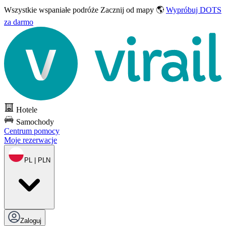
Wszystkie wspaniałe podróże
Zacznij od mapy 🌎
Wypróbuj DOTS
za darmo
Hotele
Samochody
Centrum pomocy
Moje rezerwacje
PL | PLN
Zaloguj