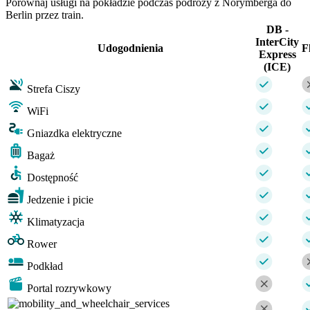
Porównaj usługi na pokładzie podczas podróży z Norymberga do
Berlin przez train.
DB -
InterCity
Udogodnienia
F
Express
(ICE)
Strefa Ciszy
WiFi
Gniazdka elektryczne
Bagaż
Dostępność
Jedzenie i picie
Klimatyzacja
Rower
Podkład
Portal rozrywkowy