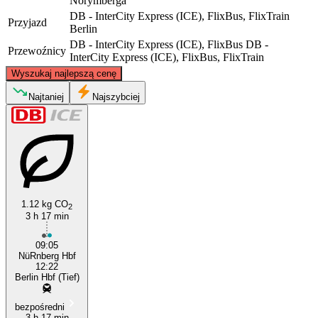
Norymberga
DB - InterCity Express (ICE), FlixBus, FlixTrain
Przyjazd
Berlin
DB - InterCity Express (ICE), FlixBus
DB -
Przewoźnicy
InterCity Express (ICE), FlixBus, FlixTrain
©
CARTO
, ©
OpenStreetMap
contributors
Wyszukaj najlepszą cenę
Berlin
Najtaniej
Najszybciej
1.12 kg CO
2
3 h 17 min
Nuremberg
09:05
NüRnberg Hbf
12:22
Berlin Hbf (Tief)
bezpośredni
3 h 17 min