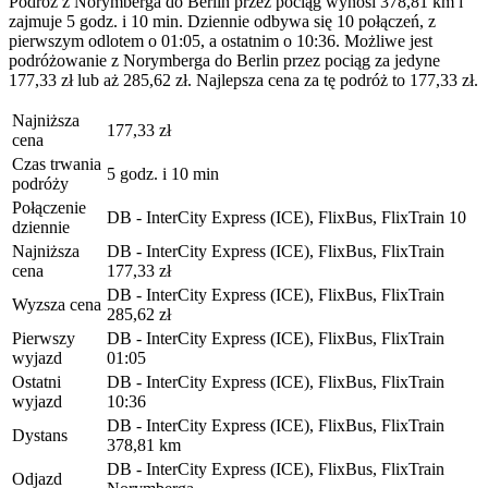
Podróż z Norymberga do Berlin przez pociąg wynosi 378,81 km i
zajmuje 5 godz. i 10 min. Dziennie odbywa się 10 połączeń, z
pierwszym odlotem o 01:05, a ostatnim o 10:36. Możliwe jest
podróżowanie z Norymberga do Berlin przez pociąg za jedyne
177,33 zł lub aż 285,62 zł. Najlepsza cena za tę podróż to 177,33 zł.
Najniższa
177,33 zł
cena
Czas trwania
5 godz. i 10 min
podróży
Połączenie
DB - InterCity Express (ICE), FlixBus, FlixTrain
10
dziennie
Najniższa
DB - InterCity Express (ICE), FlixBus, FlixTrain
cena
177,33 zł
DB - InterCity Express (ICE), FlixBus, FlixTrain
Wyzsza cena
285,62 zł
Pierwszy
DB - InterCity Express (ICE), FlixBus, FlixTrain
wyjazd
01:05
Ostatni
DB - InterCity Express (ICE), FlixBus, FlixTrain
wyjazd
10:36
DB - InterCity Express (ICE), FlixBus, FlixTrain
Dystans
378,81 km
DB - InterCity Express (ICE), FlixBus, FlixTrain
Odjazd