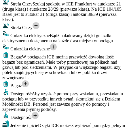
Strefa Ciszy
Szukaj spokoju w ICE Frankfurt w autokarze 21
(druga klasa) i autokarze 28/29 (pierwsza klasa). Na ICE 104/105
Basel jest to autokar 31 (druga klasa) i autokar 38/39 (pierwsza
klasa).
Strefa Ciszy
Gniazdka elektryczne
Bądź naładowany dzięki gniazdku
elektrycznemu dostępnemu na każde dwa miejsca w pociągu.
Gniazdka elektryczne
Bagaż
W pociągach ICE można przewieźć dowolną ilość
bagażu bez ograniczeń. Małe torby przechowuj na półkach nad
głową lub pod siedzeniami. W przypadku większego bagażu użyj
półek znajdujących się w schowkach lub w pobliżu drzwi
zewnętrznych.
Bagaż
Dostępność
Aby uzyskać pomoc przy wsiadaniu, przesiadaniu
pociągu lub w przypadku innych pytań, skontaktuj się z Działem
Mobilności DB. Personel jest zawsze gotowy do pomocy i
zapewnienia płynnej podróży.
Dostępność
Jedzenie i picie
Dzięki ICE możesz wybierać pomiędzy pełnym