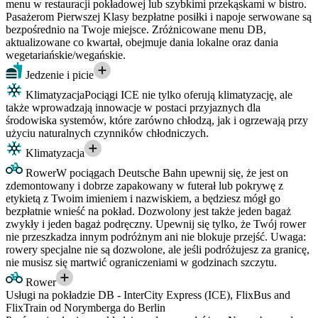
menu w restauracji pokładowej lub szybkimi przekąskami w bistro.
Pasażerom Pierwszej Klasy bezpłatne posiłki i napoje serwowane są
bezpośrednio na Twoje miejsce. Zróżnicowane menu DB,
aktualizowane co kwartał, obejmuje dania lokalne oraz dania
wegetariańskie/wegańskie.
Jedzenie i picie
Klimatyzacja
Pociągi ICE nie tylko oferują klimatyzację, ale
także wprowadzają innowacje w postaci przyjaznych dla
środowiska systemów, które zarówno chłodzą, jak i ogrzewają przy
użyciu naturalnych czynników chłodniczych.
Klimatyzacja
Rower
W pociągach Deutsche Bahn upewnij się, że jest on
zdemontowany i dobrze zapakowany w futerał lub pokrywę z
etykietą z Twoim imieniem i nazwiskiem, a będziesz mógł go
bezpłatnie wnieść na pokład. Dozwolony jest także jeden bagaż
zwykły i jeden bagaż podręczny. Upewnij się tylko, że Twój rower
nie przeszkadza innym podróżnym ani nie blokuje przejść. Uwaga:
rowery specjalne nie są dozwolone, ale jeśli podróżujesz za granicę,
nie musisz się martwić ograniczeniami w godzinach szczytu.
Rower
Usługi na pokładzie DB - InterCity Express (ICE), FlixBus and
FlixTrain od Norymberga do Berlin