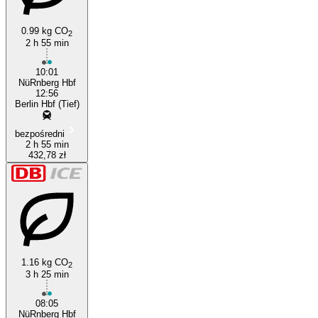
0.99 kg CO
2
2 h 55 min
10:01
NüRnberg Hbf
12:56
Berlin Hbf (Tief)
bezpośredni
2 h 55 min
432,78 zł
1.16 kg CO
2
3 h 25 min
08:05
NüRnberg Hbf