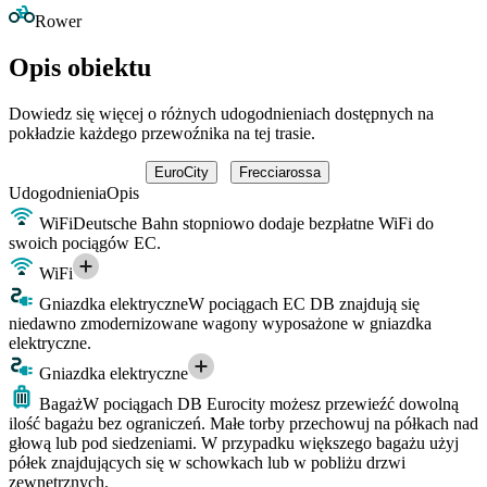
Rower
Opis obiektu
Dowiedz się więcej o różnych udogodnieniach dostępnych na
pokładzie każdego przewoźnika na tej trasie.
EuroCity
Frecciarossa
Udogodnienia
Opis
WiFi
Deutsche Bahn stopniowo dodaje bezpłatne WiFi do
swoich pociągów EC.
WiFi
Gniazdka elektryczne
W pociągach EC DB znajdują się
niedawno zmodernizowane wagony wyposażone w gniazdka
elektryczne.
Gniazdka elektryczne
Bagaż
W pociągach DB Eurocity możesz przewieźć dowolną
ilość bagażu bez ograniczeń. Małe torby przechowuj na półkach nad
głową lub pod siedzeniami. W przypadku większego bagażu użyj
półek znajdujących się w schowkach lub w pobliżu drzwi
zewnętrznych.