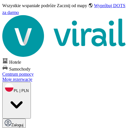
Wszystkie wspaniałe podróże
Zacznij od mapy 🌎
Wypróbuj DOTS
za darmo
Hotele
Samochody
Centrum pomocy
Moje rezerwacje
PL | PLN
Zaloguj