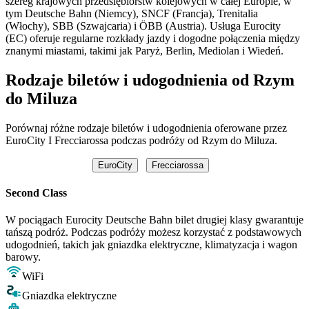
szereg krajowych przedsiębiorstw kolejowych w całej Europie, w
tym Deutsche Bahn (Niemcy), SNCF (Francja), Trenitalia
(Włochy), SBB (Szwajcaria) i ÖBB (Austria). Usługa Eurocity
(EC) oferuje regularne rozkłady jazdy i dogodne połączenia między
znanymi miastami, takimi jak Paryż, Berlin, Mediolan i Wiedeń.
Rodzaje biletów i udogodnienia od Rzym
do Miluza
Porównaj różne rodzaje biletów i udogodnienia oferowane przez
EuroCity I Frecciarossa podczas podróży od Rzym do Miluza.
EuroCity
Frecciarossa
Second Class
W pociągach Eurocity Deutsche Bahn bilet drugiej klasy gwarantuje
tańszą podróż. Podczas podróży możesz korzystać z podstawowych
udogodnień, takich jak gniazdka elektryczne, klimatyzacja i wagon
barowy.
WiFi
Gniazdka elektryczne