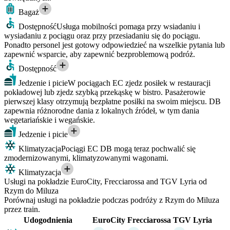
Bagaż
Dostępność
Usługa mobilności pomaga przy wsiadaniu i
wysiadaniu z pociągu oraz przy przesiadaniu się do pociągu.
Ponadto personel jest gotowy odpowiedzieć na wszelkie pytania lub
zapewnić wsparcie, aby zapewnić bezproblemową podróż.
Dostępność
Jedzenie i picie
W pociągach EC zjedz posiłek w restauracji
pokładowej lub zjedz szybką przekąskę w bistro. Pasażerowie
pierwszej klasy otrzymują bezpłatne posiłki na swoim miejscu. DB
zapewnia różnorodne dania z lokalnych źródeł, w tym dania
wegetariańskie i wegańskie.
Jedzenie i picie
Klimatyzacja
Pociągi EC DB mogą teraz pochwalić się
zmodernizowanymi, klimatyzowanymi wagonami.
Klimatyzacja
Usługi na pokładzie EuroCity, Frecciarossa and TGV Lyria od
Rzym do Miluza
Porównaj usługi na pokładzie podczas podróży z Rzym do Miluza
przez train.
Udogodnienia
EuroCity
Frecciarossa
TGV Lyria