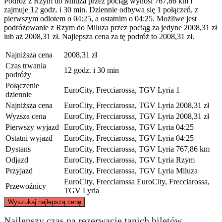
Podróż z Rzym do Miluza przez pociąg wynosi 767,86 km i
zajmuje 12 godz. i 30 min. Dziennie odbywa się 1 połączeń, z
pierwszym odlotem o 04:25, a ostatnim o 04:25. Możliwe jest
podróżowanie z Rzym do Miluza przez pociąg za jedyne 2008,31 zł
lub aż 2008,31 zł. Najlepsza cena za tę podróż to 2008,31 zł.
Najniższa cena
2008,31 zł
Czas trwania
12 godz. i 30 min
podróży
Połączenie
EuroCity, Frecciarossa, TGV Lyria
1
dziennie
Najniższa cena
EuroCity, Frecciarossa, TGV Lyria
2008,31 zł
Wyzsza cena
EuroCity, Frecciarossa, TGV Lyria
2008,31 zł
Pierwszy wyjazd
EuroCity, Frecciarossa, TGV Lyria
04:25
Ostatni wyjazd
EuroCity, Frecciarossa, TGV Lyria
04:25
Dystans
EuroCity, Frecciarossa, TGV Lyria
767,86 km
Odjazd
EuroCity, Frecciarossa, TGV Lyria
Rzym
Przyjazd
EuroCity, Frecciarossa, TGV Lyria
Miluza
EuroCity, Frecciarossa
EuroCity, Frecciarossa,
Przewoźnicy
TGV Lyria
©
CARTO
, ©
OpenStreetMap
contributors
Wyszukaj najlepszą cenę
Mulhouse
Najlepszy czas na rezerwację tanich biletów