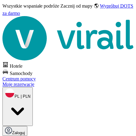
Wszystkie wspaniałe podróże
Zacznij od mapy 🌎
Wypróbuj DOTS
za darmo
Hotele
Samochody
Centrum pomocy
Moje rezerwacje
PL | PLN
Zaloguj