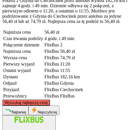
Podróż z Gdynia do Ciechocinek przez autobus wynosi 182,16 km i
zajmuje 4 godz. i 49 min. Dziennie odbywa się 2 połączeń, z
pierwszym odlotem o 11:20, a ostatnim o 11:55. Możliwe jest
podróżowanie z Gdynia do Ciechocinek przez autobus za jedyne
56,40 zł lub aż 74,79 zł. Najlepsza cena za tę podróż to 56,40 zł.
Najniższa cena
56,40 zł
Czas trwania podróży
4 godz. i 49 min
Połączenie dziennie
FlixBus
2
Najniższa cena
FlixBus
56,40 zł
Wyzsza cena
FlixBus
74,79 zł
Pierwszy wyjazd
FlixBus
11:20
Ostatni wyjazd
FlixBus
11:55
Dystans
FlixBus
182,16 km
Odjazd
FlixBus
Gdynia
Przyjazd
FlixBus
Ciechocinek
Przewoźnicy
FlixBus
FlixBus
©
CARTO
, ©
OpenStreetMap
contributors
Wyszukaj najlepszą cenę
Gdynia
Najtaniej
Najszybciej