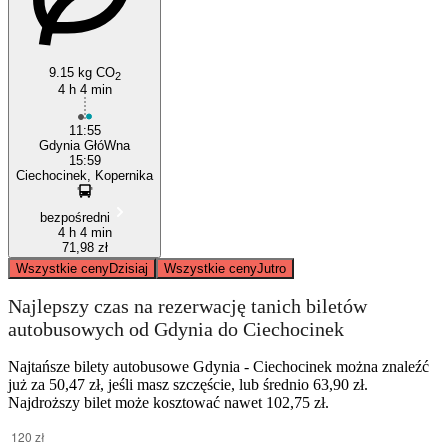
9.15 kg CO
2
4 h 4 min
11:55
Gdynia GłóWna
15:59
Ciechocinek, Kopernika
bezpośredni
4 h 4 min
71,98 zł
Wszystkie ceny
Dzisiaj
Wszystkie ceny
Jutro
Najlepszy czas na rezerwację tanich biletów
autobusowych od Gdynia do Ciechocinek
Najtańsze bilety autobusowe Gdynia - Ciechocinek można znaleźć
już za 50,47 zł, jeśli masz szczęście, lub średnio 63,90 zł.
Najdroższy bilet może kosztować nawet 102,75 zł.