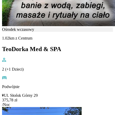
Ośrodek wczasowy
1.02km z Centrum
TeoDorka Med & SPA
2 (+1 Dzieci)
Podwójnie
Ul. Słońsk Górny 29
375,78 zł
/Noc