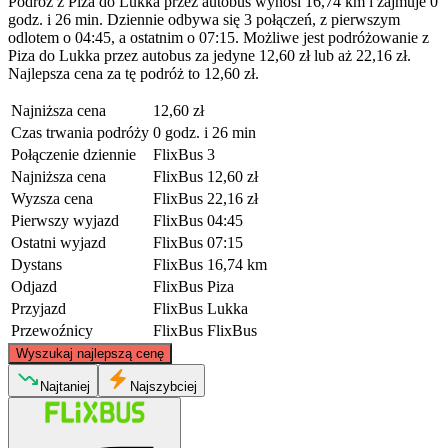
Podróż z Piza do Lukka przez autobus wynosi 16,74 km i zajmuje 0
godz. i 26 min. Dziennie odbywa się 3 połączeń, z pierwszym
odlotem o 04:45, a ostatnim o 07:15. Możliwe jest podróżowanie z
Piza do Lukka przez autobus za jedyne 12,60 zł lub aż 22,16 zł.
Najlepsza cena za tę podróż to 12,60 zł.
Najniższa cena
12,60 zł
Czas trwania podróży
0 godz. i 26 min
Połączenie dziennie
FlixBus
3
Najniższa cena
FlixBus
12,60 zł
Wyzsza cena
FlixBus
22,16 zł
Pierwszy wyjazd
FlixBus
04:45
Ostatni wyjazd
FlixBus
07:15
Dystans
FlixBus
16,74 km
Odjazd
FlixBus
Piza
Przyjazd
FlixBus
Lukka
Przewoźnicy
FlixBus
FlixBus
©
CARTO
, ©
OpenStreetMap
contributors
Wyszukaj najlepszą cenę
Lucca
Najtaniej
Najszybciej