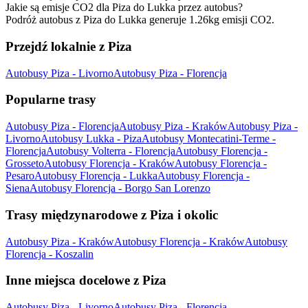
Jakie są emisje CO2 dla Piza do Lukka przez autobus?
Podróż autobus z Piza do Lukka generuje 1.26kg emisji CO2.
Przejdź lokalnie z Piza
Autobusy Piza - Livorno
Autobusy Piza - Florencja
Popularne trasy
Autobusy Piza - Florencja
Autobusy Piza - Kraków
Autobusy Piza -
Livorno
Autobusy Lukka - Piza
Autobusy Montecatini-Terme -
Florencja
Autobusy Volterra - Florencja
Autobusy Florencja -
Grosseto
Autobusy Florencja - Kraków
Autobusy Florencja -
Pesaro
Autobusy Florencja - Lukka
Autobusy Florencja -
Siena
Autobusy Florencja - Borgo San Lorenzo
Trasy międzynarodowe z Piza i okolic
Autobusy Piza - Kraków
Autobusy Florencja - Kraków
Autobusy
Florencja - Koszalin
Inne miejsca docelowe z Piza
Autobusy Piza - Livorno
Autobusy Piza - Florencja