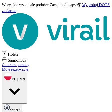
Wszystkie wspaniałe podróże
Zacznij od mapy 🌎
Wypróbuj DOTS
za darmo
Hotele
Samochody
Centrum pomocy
Moje rezerwacje
PL | PLN
Zaloguj