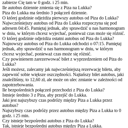
zabierze Cię tam w 0 godz. i 25 min.
Ile autobus dziennie zmienia się z Piza na Lukka?
Piza do Lukka ma średnio 3 połączeń dziennie.
O której godzinie odjeżdża pierwszy autobus od Piza do Lukka?
Najwcześniejszy autobus od Piza do Lukka rozpoczyna się pod
adresem 04:45. Pamiętaj jednak, aby sprawdzić u nas harmonogram
w dniu, w którym chcesz wyjechać, ponieważ czas może się różnić.
O której godzinie odjeżdża ostatni autobus od Piza do Lukka?
Najnowszy autobus od Piza do Lukka odchodzi o 07:15. Pamiętaj
jednak, aby sprawdzić u nas harmonogram w dniu, w którym
chcesz wyjechać, ponieważ czas może się różnić.
Czy powinienem zarezerwować bilet z wyprzedzeniem od Piza do
Lukka?
Jeśli możesz, zalecamy jak najwcześniejszą rezerwację biletu, aby
zapewnić sobie większe oszczędności. Najtańszy bilet autobus, jaki
znaleźliśmy, to 12,60 zł, ale może on ulec zmianie w zależności od
zapotrzebowania.
Ile bezpośrednich połączeń przechodzi z Piza do Lukka?
Istnieje średnio 3 z Piza, aby przejść do Lukka.
Jaki jest najszybszy czas podróży między Piza a Lukka przez
autobus?
Najszybszy czas podróży przez autobus między Piza a Lukka to 0
godz. i 25 min.
Czy istnieje bezpośredni autobus z Piza do Lukka?
Tak, istnieje bezpośredni autobus między Piza a Lukka.