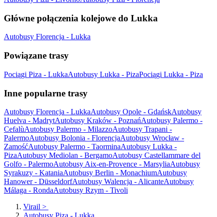
Główne połączenia kolejowe do Lukka
Autobusy Florencja - Lukka
Powiązane trasy
Pociągi Piza - Lukka
Autobusy Lukka - Piza
Pociągi Lukka - Piza
Inne popularne trasy
Autobusy Florencja - Lukka
Autobusy Opole - Gdańsk
Autobusy
Huelva - Madryt
Autobusy Kraków - Poznań
Autobusy Palermo -
Cefalù
Autobusy Palermo - Milazzo
Autobusy Trapani -
Palermo
Autobusy Bolonia - Florencja
Autobusy Wrocław -
Zamość
Autobusy Palermo - Taormina
Autobusy Lukka -
Piza
Autobusy Mediolan - Bergamo
Autobusy Castellammare del
Golfo - Palermo
Autobusy Aix-en-Provence - Marsylia
Autobusy
Syrakuzy - Katania
Autobusy Berlin - Monachium
Autobusy
Hanower - Düsseldorf
Autobusy Walencja - Alicante
Autobusy
Málaga - Ronda
Autobusy Rzym - Tivoli
Virail
>
Autobusy Piza - Lukka