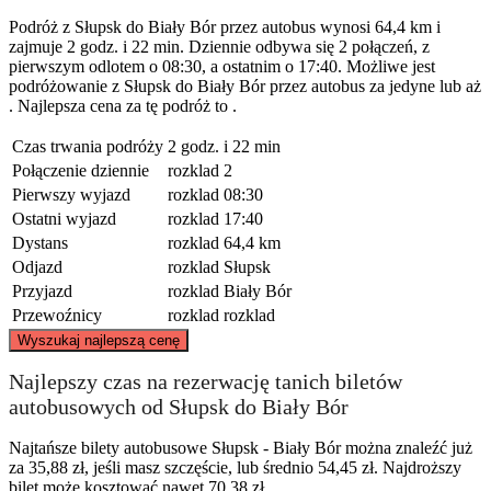
Podróż z Słupsk do Biały Bór przez autobus wynosi 64,4 km i
zajmuje 2 godz. i 22 min. Dziennie odbywa się 2 połączeń, z
pierwszym odlotem o 08:30, a ostatnim o 17:40. Możliwe jest
podróżowanie z Słupsk do Biały Bór przez autobus za jedyne lub aż
. Najlepsza cena za tę podróż to .
Czas trwania podróży
2 godz. i 22 min
Połączenie dziennie
rozklad
2
Pierwszy wyjazd
rozklad
08:30
Ostatni wyjazd
rozklad
17:40
Dystans
rozklad
64,4 km
Odjazd
rozklad
Słupsk
Przyjazd
rozklad
Biały Bór
Przewoźnicy
rozklad
rozklad
©
CARTO
, ©
OpenStreetMap
contributors
Wyszukaj najlepszą cenę
Słupsk
Najlepszy czas na rezerwację tanich biletów
autobusowych od Słupsk do Biały Bór
Najtańsze bilety autobusowe Słupsk - Biały Bór można znaleźć już
za 35,88 zł, jeśli masz szczęście, lub średnio 54,45 zł. Najdroższy
bilet może kosztować nawet 70,38 zł.