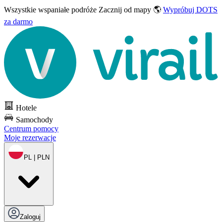
Wszystkie wspaniałe podróże
Zacznij od mapy 🌎
Wypróbuj DOTS
za darmo
Hotele
Samochody
Centrum pomocy
Moje rezerwacje
PL | PLN
Zaloguj