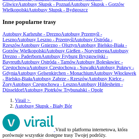
Gliwice
Autobusy Słupsk - Poznań
Autobusy Słupsk - Gorzów
Wielkopolski
Autobusy Słupsk - Bydgoszcz
Inne popularne trasy
Autobusy Karlsruhe - Drezno
Autobusy Przemyśl -
Leszno
Autobusy Leszno - Przemyśl
Autobusy Ostróda -
Rzeszów
Autobusy Gniezno - Olsztyn
Autobusy Bielsko-Biała -
Gorzów Wielkopolski
Autobusy Gießen - Norymberga
Autobusy
Drezno - Paderborn
Autobusy Fryburg Bryzgowijski -
Bayreuth
Autobusy Ostróda - Tarnów
Autobusy Bolesławiec -
Częstochowa
Autobusy Częstochowa - Suwałki
Autobusy Puławy -
Gdynia
Autobusy Gelsenkirchen - Monachium
Autobusy Włocławek
- Bielsko-Biała
Autobusy Zabrze - Rzeszów
Autobusy Kielce -
Żory
Autobusy Częstochowa - Leszno
Autobusy Hildesheim -
Düsseldorf
Autobusy Piotrków Trybunalski - Opole
Virail
>
Autobusy Słupsk - Biały Bór
Virail to platforma internetowa, która
porównuje wszystkie dostępne trasy Twojej podróży.