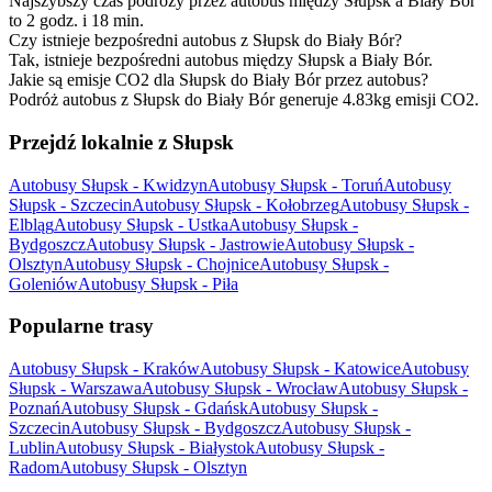
Najszybszy czas podróży przez autobus między Słupsk a Biały Bór
to 2 godz. i 18 min.
Czy istnieje bezpośredni autobus z Słupsk do Biały Bór?
Tak, istnieje bezpośredni autobus między Słupsk a Biały Bór.
Jakie są emisje CO2 dla Słupsk do Biały Bór przez autobus?
Podróż autobus z Słupsk do Biały Bór generuje 4.83kg emisji CO2.
Przejdź lokalnie z Słupsk
Autobusy Słupsk - Kwidzyn
Autobusy Słupsk - Toruń
Autobusy
Słupsk - Szczecin
Autobusy Słupsk - Kołobrzeg
Autobusy Słupsk -
Elbląg
Autobusy Słupsk - Ustka
Autobusy Słupsk -
Bydgoszcz
Autobusy Słupsk - Jastrowie
Autobusy Słupsk -
Olsztyn
Autobusy Słupsk - Chojnice
Autobusy Słupsk -
Goleniów
Autobusy Słupsk - Piła
Popularne trasy
Autobusy Słupsk - Kraków
Autobusy Słupsk - Katowice
Autobusy
Słupsk - Warszawa
Autobusy Słupsk - Wrocław
Autobusy Słupsk -
Poznań
Autobusy Słupsk - Gdańsk
Autobusy Słupsk -
Szczecin
Autobusy Słupsk - Bydgoszcz
Autobusy Słupsk -
Lublin
Autobusy Słupsk - Białystok
Autobusy Słupsk -
Radom
Autobusy Słupsk - Olsztyn