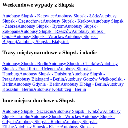
Weekendowe wypady z Słupsk
Autobusy Słupsk - Katowice
Autobusy Słupsk - Łódź
Autobusy
Słupsk - Częstochowa
Autobusy Słupsk - Kraków
Autobusy Słupsk
- Zabrze
Autobusy Słupsk - Bytom
Autobusy Słupsk -
Zakopane
Autobusy Słupsk - Rzeszów
Autobusy Słupsk -
Opole
Autobusy Słupsk - Wrocław
Autobusy Słupsk -
Biłgoraj
Autobusy Słupsk - Białystok
Trasy międzynarodowe z Słupsk i okolic
Autobusy Słupsk - Berlin
Autobusy Słupsk - Charków
Autobusy
Słupsk - Frankfurt nad Menem
Autobusy Słupsk -
Hamburg
Autobusy Słupsk - Duisburg
Autobusy Słupsk -
Praga
Autobusy Białogard - Berlin
Autobusy Gorzów Wielkopolski -
Berlin
Autobusy Gdynia - Berlin
Autobusy Elbląg - Berlin
Autobusy
Koszalin - Berlin
Autobusy Kołobrzeg - Berlin
Inne miejsca docelowe z Słupsk
Autobusy Słupsk - Szczecin
Autobusy Słupsk - Kraków
Autobusy
Słupsk - Lublin
Autobusy Słupsk - Wrocław
Autobusy Słupsk -
Gdynia
Autobusy Słupsk - Radom
Autobusy Słupsk -
Elbląg
Autobusy Słupsk - Kielce
Autobusy Słupsk -