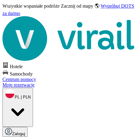
Wszystkie wspaniałe podróże
Zacznij od mapy 🌎
Wypróbuj DOTS
za darmo
Hotele
Samochody
Centrum pomocy
Moje rezerwacje
PL | PLN
Zaloguj