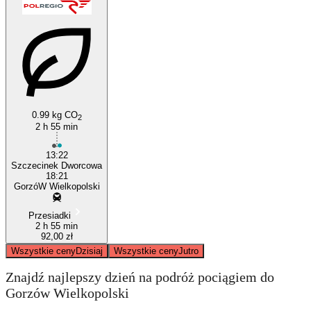
0.99 kg CO
2
Gorzów Wielkopolski
2 h 55 min
13:22
Szczecinek Dworcowa
18:21
GorzóW Wielkopolski
Przesiadki
2 h 55 min
92,00 zł
Wszystkie ceny
Dzisiaj
Wszystkie ceny
Jutro
Znajdź najlepszy dzień na podróż pociągiem do
Gorzów Wielkopolski