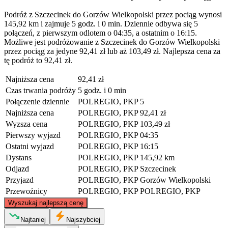
Podróż z Szczecinek do Gorzów Wielkopolski przez pociąg wynosi
145,92 km i zajmuje 5 godz. i 0 min. Dziennie odbywa się 5
połączeń, z pierwszym odlotem o 04:35, a ostatnim o 16:15.
Możliwe jest podróżowanie z Szczecinek do Gorzów Wielkopolski
przez pociąg za jedyne 92,41 zł lub aż 103,49 zł. Najlepsza cena za
tę podróż to 92,41 zł.
Najniższa cena
92,41 zł
Czas trwania podróży
5 godz. i 0 min
Połączenie dziennie
POLREGIO, PKP
5
Najniższa cena
POLREGIO, PKP
92,41 zł
Wyzsza cena
POLREGIO, PKP
103,49 zł
Pierwszy wyjazd
POLREGIO, PKP
04:35
Ostatni wyjazd
POLREGIO, PKP
16:15
Dystans
POLREGIO, PKP
145,92 km
Odjazd
POLREGIO, PKP
Szczecinek
Przyjazd
POLREGIO, PKP
Gorzów Wielkopolski
Przewoźnicy
POLREGIO, PKP
POLREGIO, PKP
©
CARTO
, ©
OpenStreetMap
contributors
Wyszukaj najlepszą cenę
Szczecinek
Najtaniej
Najszybciej