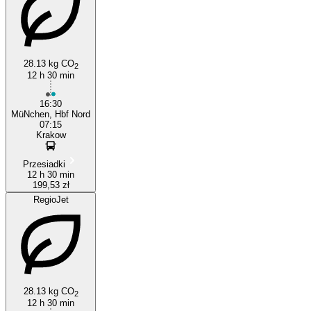
28.13 kg CO
Munich
2
12 h 30 min
16:30
MüNchen, Hbf Nord
07:15
Krakow
Przesiadki
12 h 30 min
199,53 zł
RegioJet
28.13 kg CO
2
12 h 30 min