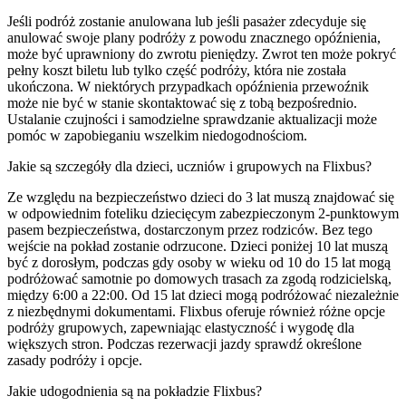
Jeśli podróż zostanie anulowana lub jeśli pasażer zdecyduje się
anulować swoje plany podróży z powodu znacznego opóźnienia,
może być uprawniony do zwrotu pieniędzy. Zwrot ten może pokryć
pełny koszt biletu lub tylko część podróży, która nie została
ukończona. W niektórych przypadkach opóźnienia przewoźnik
może nie być w stanie skontaktować się z tobą bezpośrednio.
Ustalanie czujności i samodzielne sprawdzanie aktualizacji może
pomóc w zapobieganiu wszelkim niedogodnościom.
Jakie są szczegóły dla dzieci, uczniów i grupowych na Flixbus?
Ze względu na bezpieczeństwo dzieci do 3 lat muszą znajdować się
w odpowiednim foteliku dziecięcym zabezpieczonym 2-punktowym
pasem bezpieczeństwa, dostarczonym przez rodziców. Bez tego
wejście na pokład zostanie odrzucone. Dzieci poniżej 10 lat muszą
być z dorosłym, podczas gdy osoby w wieku od 10 do 15 lat mogą
podróżować samotnie po domowych trasach za zgodą rodzicielską,
między 6:00 a 22:00. Od 15 lat dzieci mogą podróżować niezależnie
z niezbędnymi dokumentami. Flixbus oferuje również różne opcje
podróży grupowych, zapewniając elastyczność i wygodę dla
większych stron. Podczas rezerwacji jazdy sprawdź określone
zasady podróży i opcje.
Jakie udogodnienia są na pokładzie Flixbus?