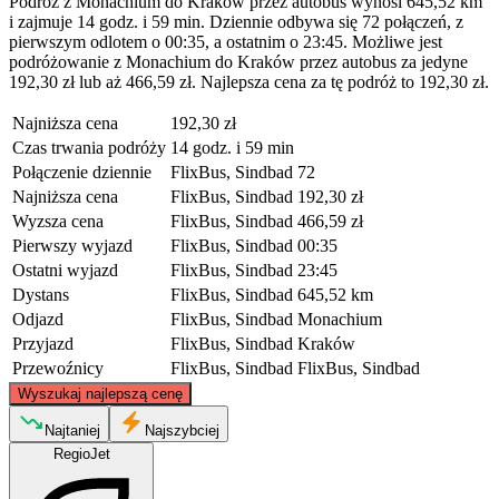
Podróż z Monachium do Kraków przez autobus wynosi 645,52 km
i zajmuje 14 godz. i 59 min. Dziennie odbywa się 72 połączeń, z
pierwszym odlotem o 00:35, a ostatnim o 23:45. Możliwe jest
podróżowanie z Monachium do Kraków przez autobus za jedyne
192,30 zł lub aż 466,59 zł. Najlepsza cena za tę podróż to 192,30 zł.
Najniższa cena
192,30 zł
Czas trwania podróży
14 godz. i 59 min
Połączenie dziennie
FlixBus, Sindbad
72
Najniższa cena
FlixBus, Sindbad
192,30 zł
Wyzsza cena
FlixBus, Sindbad
466,59 zł
Pierwszy wyjazd
FlixBus, Sindbad
00:35
Ostatni wyjazd
FlixBus, Sindbad
23:45
Dystans
FlixBus, Sindbad
645,52 km
Odjazd
FlixBus, Sindbad
Monachium
Przyjazd
FlixBus, Sindbad
Kraków
Przewoźnicy
FlixBus, Sindbad
FlixBus, Sindbad
©
CARTO
, ©
OpenStreetMap
contributors
Wyszukaj najlepszą cenę
Najtaniej
Najszybciej
RegioJet
Kraków