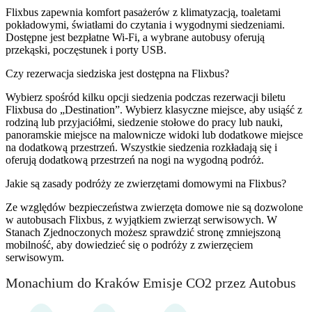
Flixbus zapewnia komfort pasażerów z klimatyzacją, toaletami
pokładowymi, światłami do czytania i wygodnymi siedzeniami.
Dostępne jest bezpłatne Wi-Fi, a wybrane autobusy oferują
przekąski, poczęstunek i porty USB.
Czy rezerwacja siedziska jest dostępna na Flixbus?
Wybierz spośród kilku opcji siedzenia podczas rezerwacji biletu
Flixbusa do „Destination”. Wybierz klasyczne miejsce, aby usiąść z
rodziną lub przyjaciółmi, siedzenie stołowe do pracy lub nauki,
panoramskie miejsce na malownicze widoki lub dodatkowe miejsce
na dodatkową przestrzeń. Wszystkie siedzenia rozkładają się i
oferują dodatkową przestrzeń na nogi na wygodną podróż.
Jakie są zasady podróży ze zwierzętami domowymi na Flixbus?
Ze względów bezpieczeństwa zwierzęta domowe nie są dozwolone
w autobusach Flixbus, z wyjątkiem zwierząt serwisowych. W
Stanach Zjednoczonych możesz sprawdzić stronę zmniejszoną
mobilność, aby dowiedzieć się o podróży z zwierzęciem
serwisowym.
Monachium do Kraków Emisje CO2 przez Autobus