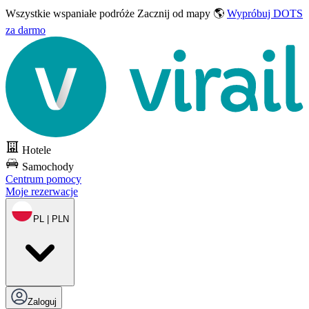
Wszystkie wspaniałe podróże
Zacznij od mapy 🌎
Wypróbuj DOTS
za darmo
Hotele
Samochody
Centrum pomocy
Moje rezerwacje
PL | PLN
Zaloguj