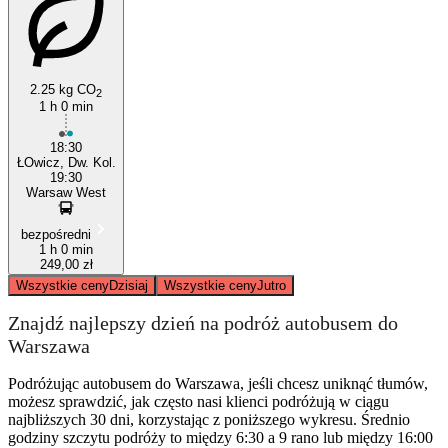
Warsaw
Łowicz
2.25 kg CO
2
1 h 0 min
18:30
ŁOwicz, Dw. Kol.
19:30
Warsaw West
bezpośredni
1 h 0 min
249,00 zł
Wszystkie ceny
Dzisiaj
Wszystkie ceny
Jutro
Znajdź najlepszy dzień na podróż autobusem do
Warszawa
Podróżując autobusem do Warszawa, jeśli chcesz uniknąć tłumów,
możesz sprawdzić, jak często nasi klienci podróżują w ciągu
najbliższych 30 dni, korzystając z poniższego wykresu. Średnio
godziny szczytu podróży to między 6:30 a 9 rano lub między 16:00