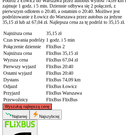
Podróż z Łowicz do Warszawa przez autobus wynosi 74,09 km i
zajmuje 1 godz. i 5 min. Dziennie odbywa się 2 połączeń, z
pierwszym odlotem o 20:40, a ostatnim o 20:40. Możliwe jest
podróżowanie z Łowicz do Warszawa przez autobus za jedyne
35,15 zł lub aż 67,04 zł. Najlepsza cena za tę podróż to 35,15 zł.
Najniższa cena
35,15 zł
Czas trwania podróży
1 godz. i 5 min
Połączenie dziennie
FlixBus
2
Najniższa cena
FlixBus
35,15 zł
Wyzsza cena
FlixBus
67,04 zł
Pierwszy wyjazd
FlixBus
20:40
Ostatni wyjazd
FlixBus
20:40
Dystans
FlixBus
74,09 km
Odjazd
FlixBus
Łowicz
Przyjazd
FlixBus
Warszawa
Przewoźnicy
FlixBus
FlixBus
©
CARTO
, ©
OpenStreetMap
contributors
Wyszukaj najlepszą cenę
Najtaniej
Najszybciej