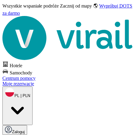
Wszystkie wspaniałe podróże
Zacznij od mapy 🌎
Wypróbuj DOTS
za darmo
Hotele
Samochody
Centrum pomocy
Moje rezerwacje
PL | PLN
Zaloguj