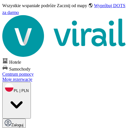
Wszystkie wspaniałe podróże
Zacznij od mapy 🌎
Wypróbuj DOTS
za darmo
Hotele
Samochody
Centrum pomocy
Moje rezerwacje
PL | PLN
Zaloguj