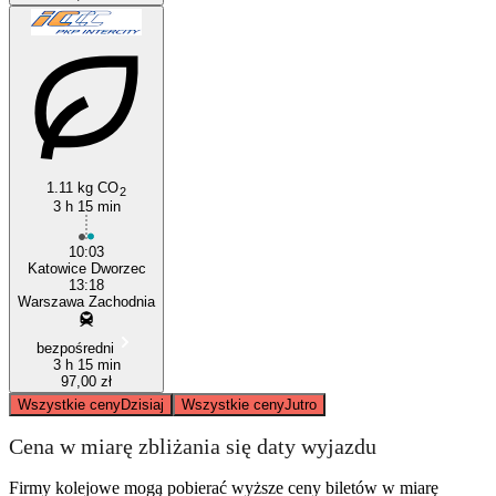
1.11 kg CO
2
3 h 15 min
10:03
Katowice Dworzec
13:18
Warszawa Zachodnia
bezpośredni
3 h 15 min
97,00 zł
Wszystkie ceny
Dzisiaj
Wszystkie ceny
Jutro
Cena w miarę zbliżania się daty wyjazdu
Firmy kolejowe mogą pobierać wyższe ceny biletów w miarę