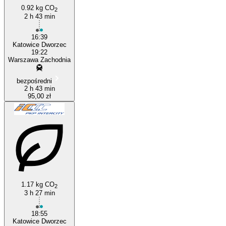
0.92 kg CO
2
2 h 43 min
16:39
Katowice Dworzec
19:22
Warszawa Zachodnia
bezpośredni
2 h 43 min
95,00 zł
1.17 kg CO
2
3 h 27 min
18:55
Katowice Dworzec