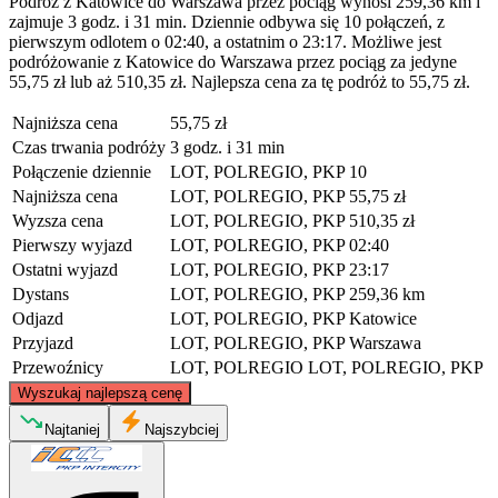
Podróż z Katowice do Warszawa przez pociąg wynosi 259,36 km i
zajmuje 3 godz. i 31 min. Dziennie odbywa się 10 połączeń, z
pierwszym odlotem o 02:40, a ostatnim o 23:17. Możliwe jest
podróżowanie z Katowice do Warszawa przez pociąg za jedyne
55,75 zł lub aż 510,35 zł. Najlepsza cena za tę podróż to 55,75 zł.
Najniższa cena
55,75 zł
Czas trwania podróży
3 godz. i 31 min
Połączenie dziennie
LOT, POLREGIO, PKP
10
Najniższa cena
LOT, POLREGIO, PKP
55,75 zł
Wyzsza cena
LOT, POLREGIO, PKP
510,35 zł
Pierwszy wyjazd
LOT, POLREGIO, PKP
02:40
Ostatni wyjazd
LOT, POLREGIO, PKP
23:17
Dystans
LOT, POLREGIO, PKP
259,36 km
Odjazd
LOT, POLREGIO, PKP
Katowice
Przyjazd
LOT, POLREGIO, PKP
Warszawa
Przewoźnicy
LOT, POLREGIO
LOT, POLREGIO, PKP
©
CARTO
, ©
OpenStreetMap
contributors
Wyszukaj najlepszą cenę
Warsaw
Najtaniej
Najszybciej