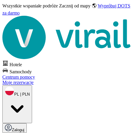
Wszystkie wspaniałe podróże
Zacznij od mapy 🌎
Wypróbuj DOTS
za darmo
Hotele
Samochody
Centrum pomocy
Moje rezerwacje
PL | PLN
Zaloguj