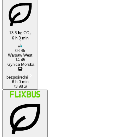
13.5 kg CO
2
6 h 0 min
Warsaw
08:45
Warsaw West
14:45
Krynica Morska
bezpośredni
6 h 0 min
73,98 zł