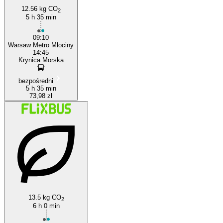
12.56 kg CO
2
5 h 35 min
09:10
Warsaw Metro Mlociny
14:45
Krynica Morska
bezpośredni
5 h 35 min
73,98 zł
13.5 kg CO
2
6 h 0 min