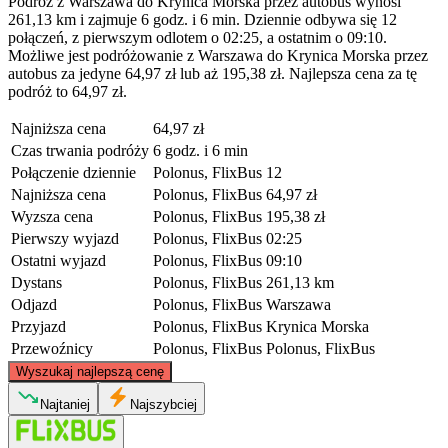
Podróż z Warszawa do Krynica Morska przez autobus wynosi
261,13 km i zajmuje 6 godz. i 6 min. Dziennie odbywa się 12
połączeń, z pierwszym odlotem o 02:25, a ostatnim o 09:10.
Możliwe jest podróżowanie z Warszawa do Krynica Morska przez
autobus za jedyne 64,97 zł lub aż 195,38 zł. Najlepsza cena za tę
podróż to 64,97 zł.
Najniższa cena
64,97 zł
Czas trwania podróży
6 godz. i 6 min
Połączenie dziennie
Polonus, FlixBus
12
Najniższa cena
Polonus, FlixBus
64,97 zł
Wyzsza cena
Polonus, FlixBus
195,38 zł
Pierwszy wyjazd
Polonus, FlixBus
02:25
Ostatni wyjazd
Polonus, FlixBus
09:10
Dystans
Polonus, FlixBus
261,13 km
Odjazd
Polonus, FlixBus
Warszawa
Przyjazd
Polonus, FlixBus
Krynica Morska
Przewoźnicy
Polonus, FlixBus
Polonus, FlixBus
©
CARTO
, ©
OpenStreetMap
contributors
Wyszukaj najlepszą cenę
Krynica Morska
Najtaniej
Najszybciej