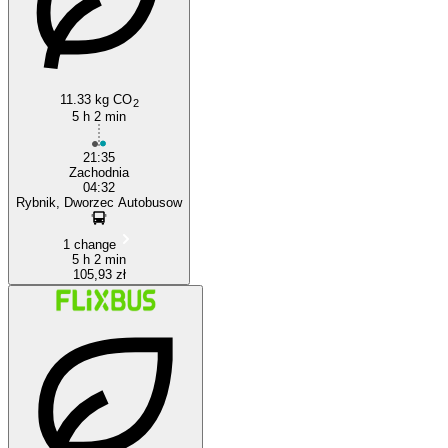
11.33 kg CO
2
5 h 2 min
21:35
Zachodnia
04:32
Rybnik, Dworzec Autobusow
1 change
5 h 2 min
105,93 zł