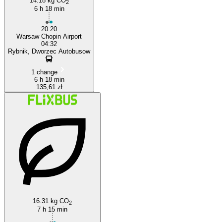
14.18 kg CO
2
6 h 18 min
20:20
Warsaw Chopin Airport
04:32
Rybnik, Dworzec Autobusow
1 change
6 h 18 min
135,61 zł
16.31 kg CO
2
7 h 15 min