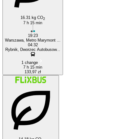
16.31 kg CO
2
7 h 15 min
19:23
Warszawa, Metro Marymont ...
04:32
Rybnik, Dworzec Autobusow...
1 change
7 h 15 min
133,97 zł