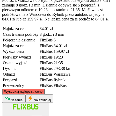
Podróż z Warszawa do Rybnik przez autobus wynosi 293,38 km i
zajmuje 8 godz. i 3 min. Dziennie odbywa się 5 połączeń, z
pierwszym odlotem o 19:23, a ostatnim o 21:35. Możliwe jest
podróżowanie z Warszawa do Rybnik przez autobus za jedyne
84,01 zł lub aż 159,97 zł. Najlepsza cena za tę podróż to 84,01 zł.
Najniższa cena
84,01 zł
Czas trwania podróży
8 godz. i 3 min
Połączenie dziennie
FlixBus
5
Najniższa cena
FlixBus
84,01 zł
Wyzsza cena
FlixBus
159,97 zł
Pierwszy wyjazd
FlixBus
19:23
Ostatni wyjazd
FlixBus
21:35
Dystans
FlixBus
293,38 km
Odjazd
FlixBus
Warszawa
Przyjazd
FlixBus
Rybnik
Przewoźnicy
FlixBus
FlixBus
©
CARTO
, ©
OpenStreetMap
contributors
Wyszukaj najlepszą cenę
Warsaw
Najtaniej
Najszybciej