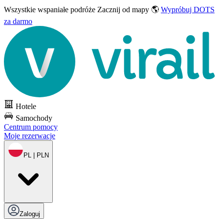
Wszystkie wspaniałe podróże
Zacznij od mapy 🌎
Wypróbuj DOTS
za darmo
Hotele
Samochody
Centrum pomocy
Moje rezerwacje
PL | PLN
Zaloguj